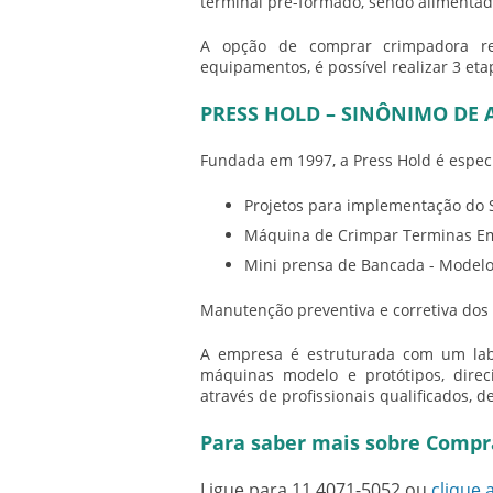
terminal pré-formado, sendo alimentado 
A opção de
comprar crimpadora
re
equipamentos, é possível realizar 3 et
PRESS HOLD – SINÔNIMO DE 
Fundada em 1997, a Press Hold é espec
Projetos para implementação do
Máquina de Crimpar Terminas Em
Mini prensa de Bancada - Modelo
Manutenção preventiva e corretiva dos
A empresa é estruturada com um labor
máquinas modelo e protótipos, direci
através de profissionais qualificados, 
Para saber mais sobre Compr
Ligue para
11 4071-5052
ou
clique 