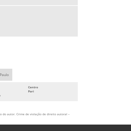
 Paulo
Centro
Pari
e
 do autor. Crime de violação de direito autoral –