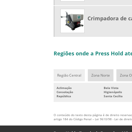
Crimpadora de c
Regiões onde a Press Hold a
Região Central
Zona Norte
Zona O
Aclimação
Bela Vista
Consolação
Higienópolis
República
Santa Cecília
O conteúdo do texto desta página é de direito reservad
artigo 184 do Código Penal –
Lei 9610/98 - Lei de direi