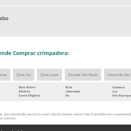
abo
tende Comprar crimpadora:
este
Zona Sul
Zona Leste
Grande São Paulo
Litoral de São
Bom Retiro
Brás
Cambuci
Glicério
Liberdade
Luz
Santa Efigênia
Sé
Vila Buarqu
o. Sua reprodução, parcial ou total, mesmo citando nossos links, é proibida sem a autorização
tos autorais
.