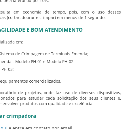
pela lateral ou por trás.
sulta em economia de tempo, pois, com o uso desses
apas (cortar, dobrar e crimpar) em menos de 1 segundo.
AGILIDADE E BOM ATENDIMENTO
ializada em:
 Sistema de Crimpagem de Terminais Emenda;
enda - Modelo PH-01 e Modelo PH-02;
 PH-03;
 equipamentos comercializados.
atório de projetos, onde faz uso de diversos dispositivos,
onados para estudar cada solicitação dos seus clientes e,
desenvolver produtos com qualidade e excelência.
ar crimpadora
aqui
e entre em contato por email.