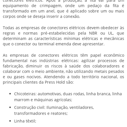
conectores elétricos. Após a produção, a fita vai para um
equipamento de crimpagem, onde um pedaço da fita é
transformado em um anel, que é aplicado sobre um ou mais
corpos onde se deseja inserir a conexão.
Todas as
empresas de conectores elétricos
devem obedecer às
regras e normas pré-estabelecidas pela NBR ou UL, que
determinam as características mínimas elétricas e mecânicas
que o conector ou terminal emenda deve apresentar.
As
empresas de conectores elétricos
têm papel econômico
fundamental nas indústrias elétricas: agilizar processos de
fabricação, diminuir os riscos à saúde dos colaboradores e
colaborar com o meio ambiente, não utilizando metais pesados
e ou gases nocivos. Atendendo a todo território nacional, os
principais clientes da Press Hold são:
Chicoteiras: automotivas, duas rodas, linha branca, linha
marrom e máquinas agrícolas;
Construção civil: Iluminação, ventiladores,
transformadores e reatores;
Linha têxtil;