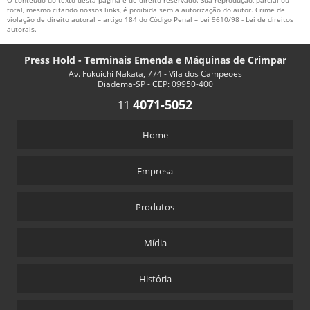
O conteúdo do texto desta página é de direito reservado. Sua reprodução, parcial ou
total, mesmo citando nossos links, é proibida sem a autorização do autor. Crime de
violação de direito autoral – artigo 184 do Código Penal –
Lei 9610/98 - Lei de direitos
autorais
.
Press Hold - Terminais Emenda e Máquinas de Crimpar
Av. Fukuichi Nakata, 774 - Vila dos Campeoes
Diadema-SP - CEP: 09950-400
4071-5052
11
Home
Empresa
Produtos
Mídia
História