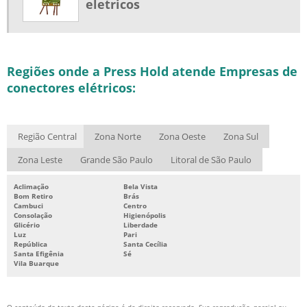
eletricos
Regiões onde a Press Hold atende Empresas de
conectores elétricos:
Região Central
Zona Norte
Zona Oeste
Zona Sul
Zona Leste
Grande São Paulo
Litoral de São Paulo
Aclimação
Bela Vista
Bom Retiro
Brás
Cambuci
Centro
Consolação
Higienópolis
Glicério
Liberdade
Luz
Pari
República
Santa Cecília
Santa Efigênia
Sé
Vila Buarque