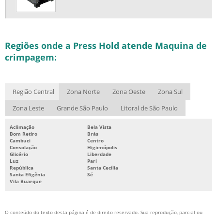
Regiões onde a Press Hold atende Maquina de
crimpagem:
Região Central
Zona Norte
Zona Oeste
Zona Sul
Zona Leste
Grande São Paulo
Litoral de São Paulo
Aclimação
Bela Vista
Bom Retiro
Brás
Cambuci
Centro
Consolação
Higienópolis
Glicério
Liberdade
Luz
Pari
República
Santa Cecília
Santa Efigênia
Sé
Vila Buarque
O conteúdo do texto desta página é de direito reservado. Sua reprodução, parcial ou