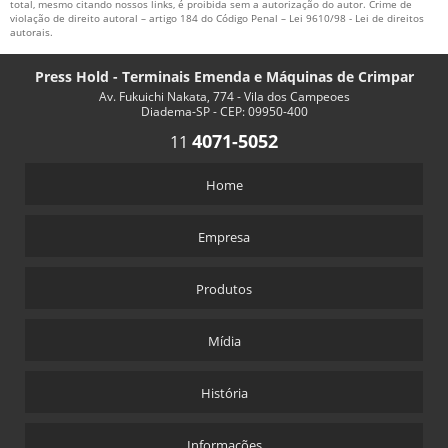
total, mesmo citando nossos links, é proibida sem a autorização do autor. Crime de
violação de direito autoral – artigo 184 do Código Penal –
Lei 9610/98 - Lei de direitos
autorais
.
Press Hold - Terminais Emenda e Máquinas de Crimpar
Av. Fukuichi Nakata, 774 - Vila dos Campeoes
Diadema-SP - CEP: 09950-400
4071-5052
11
Home
Empresa
Produtos
Mídia
História
Informações