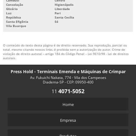
Cambuci
Centro
Consolação
Higienópolis
Glicério
Liberdade
Luz
Pari
República
Santa Cecília
Santa Efigênia
Sé
Vila Buarque
O conteúdo do texto desta página é de direito reservado. Sua reprodução, parcial ou
total, mesmo citando nossos links, é proibida sem a autorização do autor. Crime de
violação de direito autoral – artigo 184 do Código Penal –
Lei 9610/98 - Lei de direitos
autorais
.
Press Hold - Terminais Emenda e Máquinas de Crimpar
Av. Fukuichi Nakata, 774 - Vila dos Campeoes
Diadema-SP - CEP: 09950-400
4071-5052
11
Home
Empresa