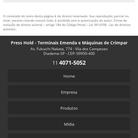
O conteúdo do texto desta página é de direito reservado. Sua reprodução, parcial ou
total, mesmo citando nossos links, é proibida sem a autorização do autor. Crime de
violação de direito autoral – artigo 184 do Código Penal –
Lei 9610/98 - Lei de direitos
autorais
.
Press Hold - Terminais Emenda e Máquinas de Crimpar
Av. Fukuichi Nakata, 774 - Vila dos Campeoes
Diadema-SP - CEP: 09950-400
4071-5052
11
Home
Empresa
Produtos
Mídia