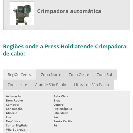
Crimpadora automática
Regiões onde a Press Hold atende Crimpadora
de cabo:
Região Central
Zona Norte
Zona Oeste
Zona Sul
Zona Leste
Grande São Paulo
Litoral de São Paulo
Aclimação
Bela Vista
Bom Retiro
Brás
Cambuci
Centro
Consolação
Higienópolis
Glicério
Liberdade
Luz
Pari
República
Santa Cecília
Santa Efigênia
Sé
Vila Buarque