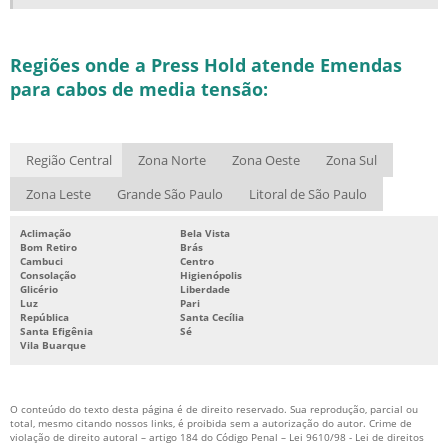
Regiões onde a Press Hold atende Emendas
para cabos de media tensão:
Região Central
Zona Norte
Zona Oeste
Zona Sul
Zona Leste
Grande São Paulo
Litoral de São Paulo
Aclimação
Bela Vista
Bom Retiro
Brás
Cambuci
Centro
Consolação
Higienópolis
Glicério
Liberdade
Luz
Pari
República
Santa Cecília
Santa Efigênia
Sé
Vila Buarque
O conteúdo do texto desta página é de direito reservado. Sua reprodução, parcial ou
total, mesmo citando nossos links, é proibida sem a autorização do autor. Crime de
violação de direito autoral – artigo 184 do Código Penal –
Lei 9610/98 - Lei de direitos