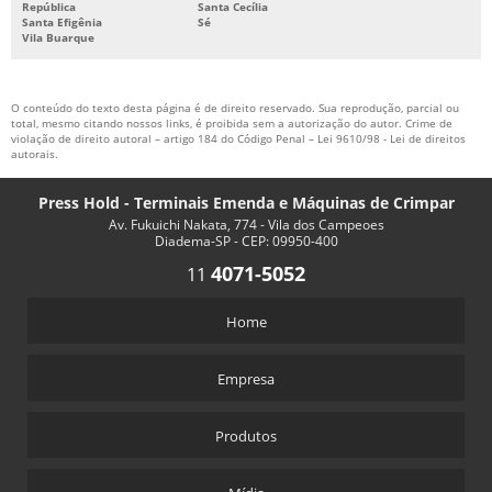
República
Santa Cecília
Santa Efigênia
Sé
Vila Buarque
O conteúdo do texto desta página é de direito reservado. Sua reprodução, parcial ou
total, mesmo citando nossos links, é proibida sem a autorização do autor. Crime de
violação de direito autoral – artigo 184 do Código Penal –
Lei 9610/98 - Lei de direitos
autorais
.
Press Hold - Terminais Emenda e Máquinas de Crimpar
Av. Fukuichi Nakata, 774 - Vila dos Campeoes
Diadema-SP - CEP: 09950-400
4071-5052
11
Home
Empresa
Produtos